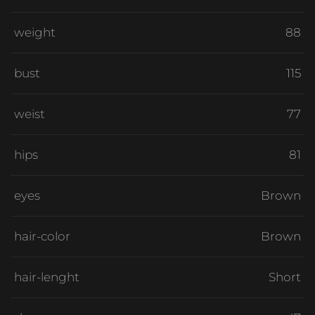
weight
88
bust
115
weist
77
hips
81
eyes
Brown
hair-color
Brown
hair-lenght
Short