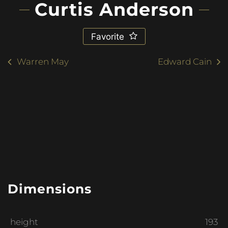
Curtis Anderson
Favorite
Warren May
Edward Cain
Dimensions
height
193