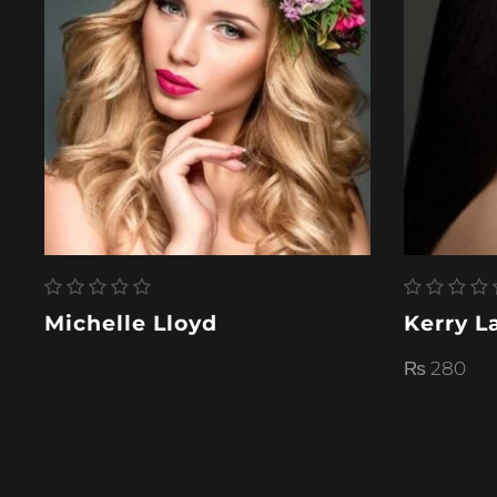
Michelle Lloyd
Kerry 
₨
280