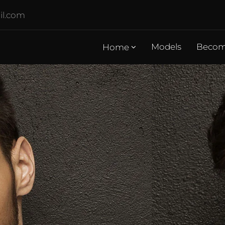
il.com
Models
Becom
Home