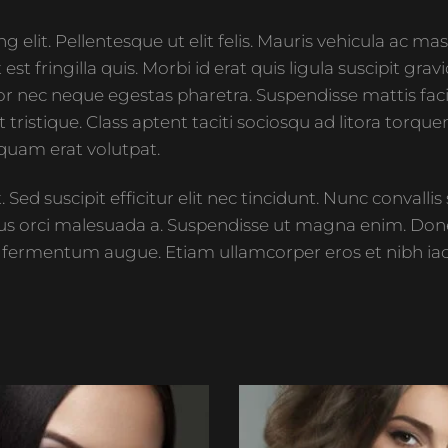
 elit. Pellentesque ut elit felis. Mauris vehicula ac ma
 est fringilla quis. Morbi id erat quis ligula suscipit 
nec neque egestas pharetra. Suspendisse mattis facilis
tristique. Class aptent taciti sociosqu ad litora torqu
liquam erat volutpat.
Sed suscipit efficitur elit nec tincidunt. Nunc convall
s orci malesuada a. Suspendisse ut magna enim. Donec 
et, fermentum augue. Etiam ullamcorper eros et nibh iac