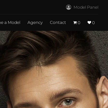
Model Panel
e a Model
Agency
Contact
0
0