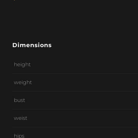
Dimensions
height
weight
bust
weist
hips