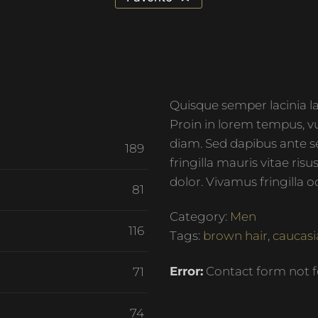
Quisque semper lacinia la
Proin in lorem tempus, vulp
diam. Sed dapibus ante s
189
fringilla mauris vitae ris
dolor. Vivamus fringilla 
81
Category:
Men
116
Tags:
brown hair
,
caucasi
Error:
Contact form not f
71
74